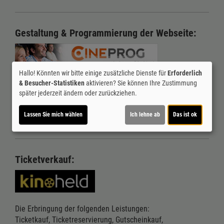
Gestaltung & Programmierung der Webseite:
Hallo! Könnten wir bitte einige zusätzliche Dienste für
Erforderlich
& Besucher-Statistiken
aktivieren? Sie können Ihre Zustimmung
CINEPROG KG
...macht Lust auf dein Kino
später jederzeit ändern oder zurückziehen.
Rhedstraße 15
D-66740 Saarlouis
Lassen Sie mich wählen
Ich lehne ab
Das ist ok
www.cineprog.de
Ticketverkauf:
Die Erbringung der folgenden Leistungen:
Ticketkauf, Ticketreservierung, Gutscheinkauf,