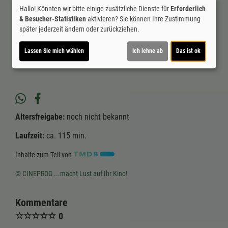
beantworten. Karten für das Live-Film-Event am 12.10. um
Hallo! Könnten wir bitte einige zusätzliche Dienste für
Erforderlich
15 Uhr gibt es ab sofort für 19, -€ im Vorverkauf.
& Besucher-Statistiken
aktivieren? Sie können Ihre Zustimmung
später jederzeit ändern oder zurückziehen.
Ticket-Alarm
Lassen Sie mich wählen
Ich lehne ab
Das ist ok
Altersfreigabe:
noch nicht bekannt
Laufzeit:
ca. 115 min.
Inhalte zum Teil von
© CINEPROG ...macht Lust auf Ihr Kino!
Kommentare
☆
☆
☆
☆
☆
0