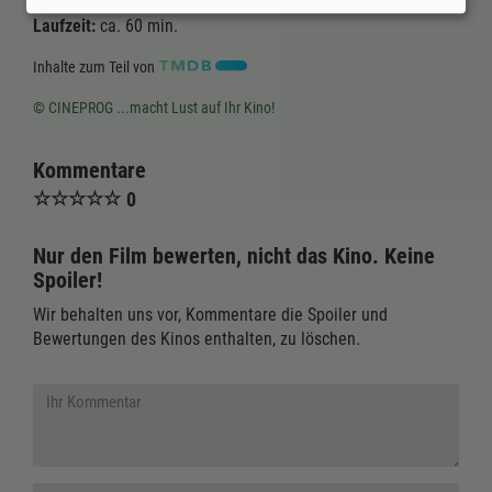
Laufzeit:
ca. 60 min.
Inhalte zum Teil von
© CINEPROG ...macht Lust auf Ihr Kino!
Kommentare
☆
☆
☆
☆
☆
0
Nur den Film bewerten, nicht das Kino. Keine
Spoiler!
Wir behalten uns vor, Kommentare die Spoiler und
Bewertungen des Kinos enthalten, zu löschen.