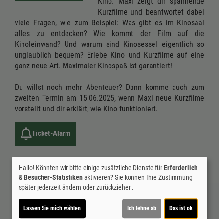
Kino. Maxi zeigt dir spannende
Kurzfilme und beantwortet dabei
viele Fragen, wie zum Beispiel: Was gibt es im Kinosaal
alles zu entdecken? Wie kommt der Film auf die
Kinoleinwand? Und warum sind Kinosessel eigentlich so
unglaublich bequem? Erlebe Kino und Kurzfilme auf eine
ganz neue Art. Maximaler Kinospaß ist garantiert!
Du willst noch mehr Abenteuer? Dann komme auch zum
zweiten Termin am 15.06.2025, wenn Maxi neue Kurzfilme
vorstellt und dir erklärt, wie Kino funktioniert.
Ticket-Alarm
Hallo! Könnten wir bitte einige zusätzliche Dienste für
Erforderlich
& Besucher-Statistiken
aktivieren? Sie können Ihre Zustimmung
später jederzeit ändern oder zurückziehen.
Lassen Sie mich wählen
Ich lehne ab
Das ist ok
Altersfreigabe: