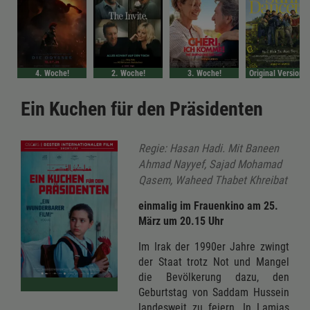
4. Woche!
2. Woche!
3. Woche!
Original VersionIm Bundess
Ein Kuchen für den Präsidenten
Regie: Hasan Hadi. Mit Baneen
Ahmad Nayyef, Sajad Mohamad
Qasem, Waheed Thabet Khreibat
einmalig im Frauenkino am 25.
März um 20.15 Uhr
Im Irak der 1990er Jahre zwingt
der Staat trotz Not und Mangel
die Bevölkerung dazu, den
Geburtstag von Saddam Hussein
landesweit zu feiern. In Lamias