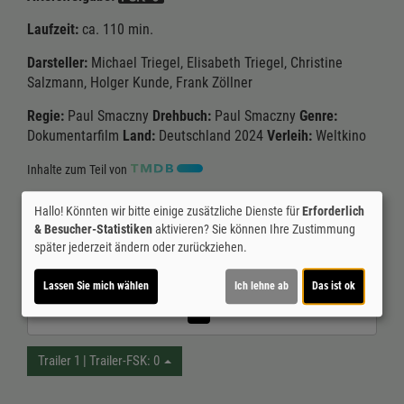
Laufzeit:
ca. 110 min.
Darsteller:
Michael Triegel, Elisabeth Triegel, Christine
Salzmann, Holger Kunde, Frank Zöllner
Regie:
Paul Smaczny
Drehbuch:
Paul Smaczny
Genre:
Dokumentarfilm
Land:
Deutschland 2024
Verleih:
Weltkino
Inhalte zum Teil von
© CINEPROG ...macht Lust auf Ihr Kino!
Hallo! Könnten wir bitte einige zusätzliche Dienste für
Erforderlich
& Besucher-Statistiken
aktivieren? Sie können Ihre Zustimmung
später jederzeit ändern oder zurückziehen.
Möchten Sie von
Youtube (Trailer ansehen)
bereitgestellte
externe Inhalte laden?
Lassen Sie mich wählen
Ich lehne ab
Das ist ok
Ja
Trailer 1 | Trailer-FSK: 0