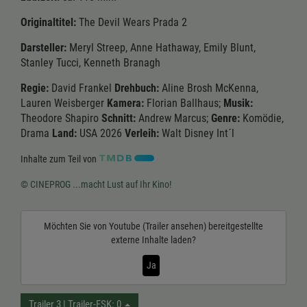
Originaltitel:
The Devil Wears Prada 2
Darsteller:
Meryl Streep, Anne Hathaway, Emily Blunt,
Stanley Tucci, Kenneth Branagh
Regie:
David Frankel
Drehbuch:
Aline Brosh McKenna,
Lauren Weisberger
Kamera:
Florian Ballhaus;
Musik:
Theodore Shapiro
Schnitt:
Andrew Marcus;
Genre:
Komödie,
Drama
Land:
USA 2026
Verleih:
Walt Disney Int´l
Inhalte zum Teil von
© CINEPROG ...macht Lust auf Ihr Kino!
Möchten Sie von
Youtube (Trailer ansehen)
bereitgestellte
externe Inhalte laden?
Ja
Trailer 3 | Trailer-FSK: 0