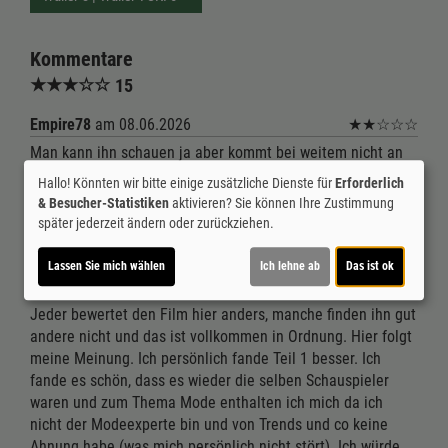
Kommentare
★
★
★
☆
☆
15
Empire78
am 08.06.2026
★
★
☆
☆
☆
Man kann ihn schauen ja aber kommt bei weitem nicht an
Teil 1 ran.
Hallo! Könnten wir bitte einige zusätzliche Dienste für
Erforderlich
& Besucher-Statistiken
aktivieren? Sie können Ihre Zustimmung
sonie
am 20.05.2026
★
☆
☆
☆
☆
später jederzeit ändern oder zurückziehen.
Kommt nicht an Teil 1 ran. Zeitweise sehr langatmig :-(
Lassen Sie mich wählen
Ich lehne ab
Das ist ok
Kinobesucher
am 18.05.2026
★
★
★
★
☆
Jeder bewertet den Film hier anders, manche finden ihn gut
andere nicht und das ist vollkommen in Ordnung. Hier folgt
meine Meinung. Ich persönlich fande Teil 1 besser. Ich
fande es schön, dass es wieder die selben Schauspieler
waren und zum Thema Mode enthalten ich mich da ich
nicht der Modeexperte bin und von Trends und co keine
Ahnung habe (was mich persönlich nicht stört). Ich würde