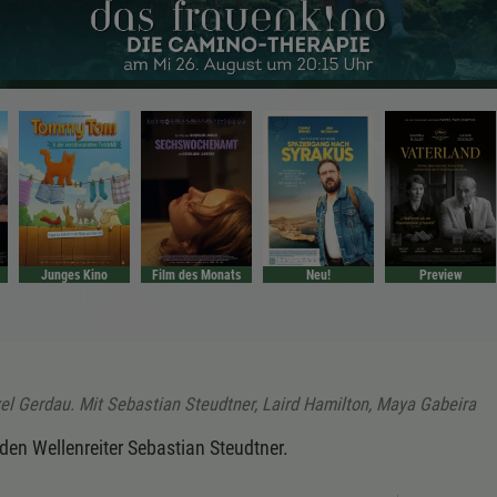
Junges Kino
Film des Monats
Neu!
Preview
xel Gerdau. Mit Sebastian Steudtner, Laird Hamilton, Maya Gabeira
en Wellenreiter Sebastian Steudtner.