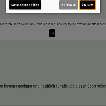
Lassen Sie mich wählen
Ich lehne ab
Das ist ok
Möchten Sie von
Youtube (Trailer ansehen)
bereitgestellte externe Inhalte laden?
Ja
r bestens geeignet und natürlich für alle, die diesen Sport selb