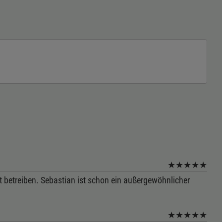
★
★
★
★
★
st betreiben. Sebastian ist schon ein außergewöhnlicher
★
★
★
★
★