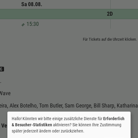
Sa 08.08.
2D
15:30
Für Tickets auf die Uhrzeit klicken.
.
 Wave
ra, Alex Botelho, Tom Butler, Sam George, Bill Sharp, Katharina
Hallo! Könnten wir bitte einige zusätzliche Dienste für
Erforderlich
& Besucher-Statistiken
aktivieren? Sie können Ihre Zustimmung
Verleih:
mindjazz pictures
später jederzeit ändern oder zurückziehen.