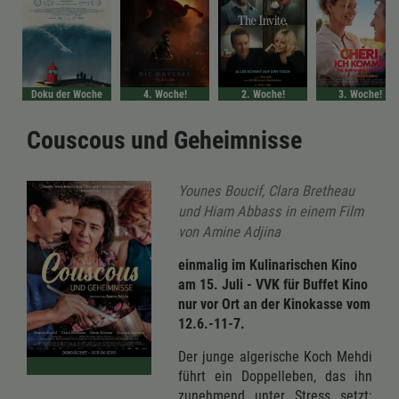
Doku der Woche
4. Woche!
2. Woche!
3. Woche!
Couscous und Geheimnisse
Younes Boucif, Clara Bretheau
und Hiam Abbass in einem Film
von Amine Adjina
einmalig im Kulinarischen Kino
am 15. Juli - VVK für Buffet Kino
nur vor Ort an der Kinokasse vom
12.6.-11-7.
Der junge algerische Koch Mehdi
führt ein Doppelleben, das ihn
zunehmend unter Stress setzt: