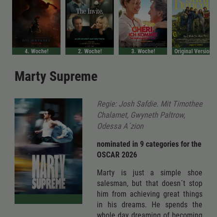
4. Woche!
2. Woche!
3. Woche!
Original VersionIm Bundess
Marty Supreme
Regie: Josh Safdie. Mit Timothee
Chalamet, Gwyneth Paltrow,
Odessa A´zion
nominated in 9 categories for the
OSCAR 2026
Marty is just a simple shoe
salesman, but that doesn´t stop
him from achieving great things
in his dreams. He spends the
whole day dreaming of becoming