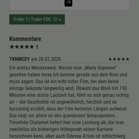
Ja
Trailer 1 | Trailer-FSK: 12
Kommentare
★
★
★
★
★
1
TKNMCEY
am 28.02.2026
★
★
★
★
★
Ein echtes Meisterwerk: Warum man „Marty Supreme“
gesehen haben muss.Ich komme gerade aus dem Kino und
muss sagen: Das ist ein echt toller Film, bei dem keine
einzige Sekunde langweilig wird. Obwohl das Werk mit 150
Minuten eine stolze Laufzeit hat, fühlt es sich genau richtig
an – die Geschichte ist ungewöhnlich, herzlich und so
kurzatmig erzählt, dass der Film keinerlei Längen aufweist.
Das liegt vor allem an den grandiosen Schauspielern.
Timothée Chalamet liefert hier eine Leistung ab, die man
zweifellos als bisherigen Höhepunkt seiner Karriere
bezeichnen kann, aber auch Odessa A’zion ist schlichtweg